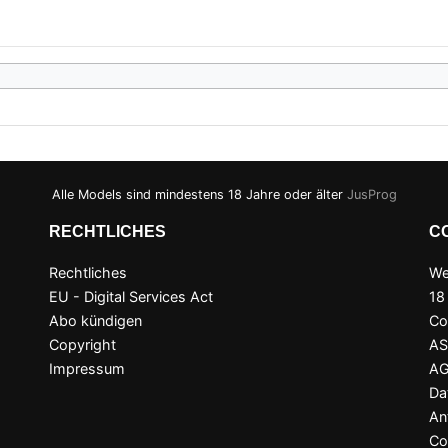
Alle Models sind mindestens 18 Jahre oder älter
JusProg
RECHTLICHES
C
Rechtliches
We
EU - Digital Services Act
18
Abo kündigen
Co
Copyright
A
Impressum
A
Da
An
Co